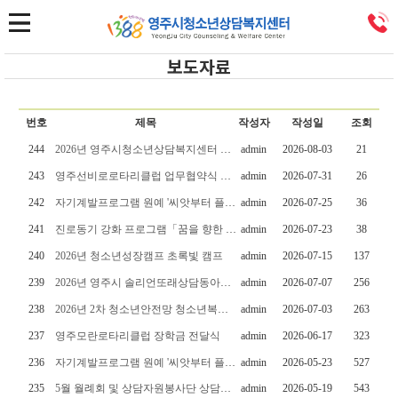
보도자료
번호
제목
작성자
작성일
조회
244
2026년 영주시청소년상담복지센터 디지털미디어 피해청소년 회복지원사업 운영
admin
2026-08-03
21
243
영주선비로로타리클럽 업무협약식 및 장학금 전달식
admin
2026-07-31
26
242
자기계발프로그램 원예 '씨앗부터 플라워카페까지' 일일카페 운영
admin
2026-07-25
36
241
진로동기 강화 프로그램「꿈을 향한 첫걸음」직업탐색 특강 운영
admin
2026-07-23
38
240
2026년 청소년성장캠프 초록빛 캠프
admin
2026-07-15
137
239
2026년 영주시 솔리언또래상담동아리 솔리언 별빛 캠프
admin
2026-07-07
256
238
2026년 2차 청소년안전망 청소년복지 실무위원회 회의
admin
2026-07-03
263
237
영주모란로타리클럽 장학금 전달식
admin
2026-06-17
323
236
자기계발프로그램 원예 '씨앗부터 플라워카페까지' 운영
admin
2026-05-23
527
235
5월 월례회 및 상담자원봉사단 상담사의 자기돌봄과 정서행동 상담
admin
2026-05-19
543