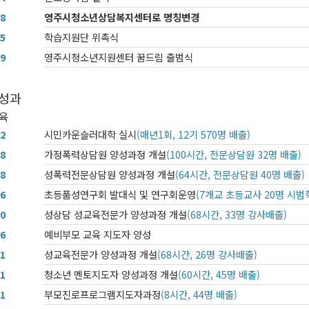
08
영주시청소년상담복지센터로 명칭변경
05
학습지원단 위촉식
09
영주시청소년지원센터 꿈드림 출범식
 성과
교육
02
시민카운슬러대학 실시
(매년1회, 12기 570명 배출)
08
가정폭력상담원 양성과정 개설
(100시간, 전문상담원 32명 배출)
08
성폭력전문상담원 양성과정 개설
(64시간, 전문상담원 40명 배출)
06
초등품성연구회 발대식 및 연구회운영
(7개교 초등교사 20명 시범
10
성상담 성교육전문가 양성과정 개설
(68시간, 33명 강사배출)
06
예비부모 교육 지도자 양성
11
성교육전문가 양성과정 개설
(68시간, 26명 강사배출)
11
청소년 멘토지도자 양성과정 개설
(60시간, 45명 배출)
11
부모진로프로그램지도자과정
(8시간, 44명 배출)