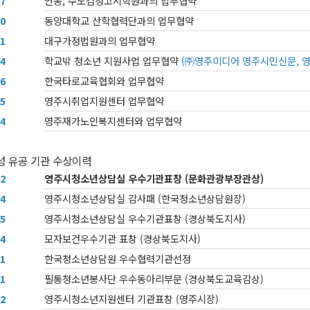
07
안동, 수도검정고시학원과의 업무협약
10
동양대학교 산학협력단과의 업무협약
11
대구가정법원과의 업무협약
04
학교밖 청소년 지원사업 업무협약
(㈜영주미디어 영주시민신문, 
06
한국타로교육협회와 업무협약
05
영주시취업지원센터 업무협약
04
영주재가노인복지센터와 업무협약
성 유공 기관 수상이력
12
영주시청소년상담실 우수기관표창 (문화관광부장관상)
04
영주시청소년상담실 감사패 (한국청소년상담원장)
05
영주시청소년상담실 우수기관표창 (경상북도지사)
04
모자보건우수기관 표창 (경상북도지사)
11
한국청소년상담원 우수협력기관선정
11
필통청소년봉사단 우수동아리부문 (경상북도교육감상)
12
영주시청소년지원센터 기관표창 (영주시장)