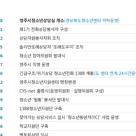
08
영주시청소년상담실 개소
(경상북도청소년센터 위탁운영)
11
제1기 전화상담봉사자 구성
02
상담자원봉사자회 조직
05
솔리언또래상담자 ‘또래도우미’ 조직
06
청소년 참여위원회 발대식
07
영주시 직영 운영
10
긴급구조/위기상담 청소년전화 1388 개통
(도 센터 연계 24시간운
02
영주시청소년지원센터 명칭변경
08
CYS-net 출범식(운영위원회ㆍ실행위원회 구성)
09
청소년 ‘필통’ 봉사단 발대식
08
1388청소년지원단 구축
06
찾아가는 상담서비스 실시 ‘청소년동반자(YC)’ 사업 운영
06
학교지원단 구축
04
멘토링사업 실시