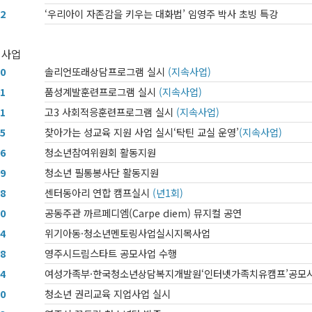
12
‘우리아이 자존감을 키우는 대화법’ 임영주 박사 초빙 특강
 사업
10
솔리언또래상담프로그램 실시
(지속사업)
01
품성계발훈련프로그램 실시
(지속사업)
11
고3 사회적응훈련프로그램 실시
(지속사업)
05
찾아가는 성교육 지원 사업 실시‘탁틴 교실 운영’
(지속사업)
06
청소년참여위원회 활동지원
09
청소년 필통봉사단 활동지원
08
센터동아리 연합 캠프실시
(년1회)
10
공동주관 까르페디엠(Carpe diem) 뮤지컬 공연
04
위기아동·청소년멘토링사업실시지목사업
08
영주시드림스타트 공모사업 수행
04
여성가족부·한국청소년상담복지개발원‘인터넷가족치유캠프’공모
10
청소년 권리교육 지업사업 실시