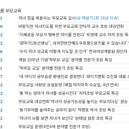
그룹 부모교육
01
자녀 힘을 북돋우는 부모교육 실시
(상·하반기1회 19년 지속)
10
바람직한 자녀지도를 위한 부모교육 안덕자 교수 초빙 대강연회
12
‘지혜로운 부모가 행복한 아이를 만든다’ 박경애 교수 저자 초빙 
02
‘엄마가1등선생님’‘, 과외한번안해도우등생으로키울 수 있습니다’ 
06
‘우리 자녀 성교육 어떻게 지도할 것 인가’ 한국여성개발원 정인자
12
개원 10주년 기념‘학부모 교실’ 분야별 전문가 초빙 특강
11
‘학부모 교실’ 분야별 전문가 초빙 특강
07
‘내 아이의 공부습관 평생진로 결정한다’ 와이즈멘토 조진표 대표 
02
부모교실 사랑방 상설운영 (매월 마지막주 수요일, 4년 연속)
12
‘통 하는 엄마가 자녀를 성공시킨다’ 저자초빙 부모교육 특강
12
부모교육 대강연회‘자녀의 성공가능성을 높이는 부모리더십’ 권승 
12
‘동기부여를 높여주는 공부의 원리’ 차명호 박사 초빙 특강
12
‘자녀의 뇌를 보면 자녀가 보인다’ 반태섭 원장 초빙 특강
12
부모교실 운영(4인4색 분야별 전문가 초빙)