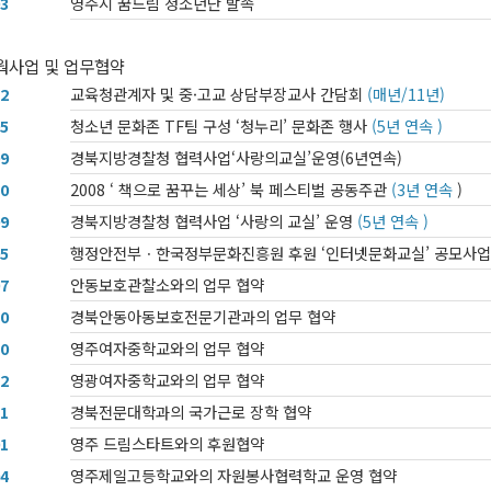
03
영주시 꿈드림 청소년단 발족
트웍사업 및 업무협약
12
교육청관계자 및 중·고교 상담부장교사 간담회
(매년/11년)
05
청소년 문화존 TF팀 구성 ‘청누리’ 문화존 행사
(5년 연속 )
09
경북지방경찰청 협력사업‘사랑의교실’운영(6년연속)
10
2008 ‘ 책으로 꿈꾸는 세상’ 북 페스티벌 공동주관
(3년 연속
)
09
경북지방경찰청 협력사업 ‘사랑의 교실’ 운영
(5년 연속 )
05
행정안전부ㆍ한국정부문화진흥원 후원 ‘인터넷문화교실’ 공모사업
07
안동보호관찰소와의 업무 협약
10
경북안동아동보호전문기관과의 업무 협약
10
영주여자중학교와의 업무 협약
12
영광여자중학교와의 업무 협약
11
경북전문대학과의 국가근로 장학 협약
01
영주 드림스타트와의 후원협약
04
영주제일고등학교와의 자원봉사협력학교 운영 협약