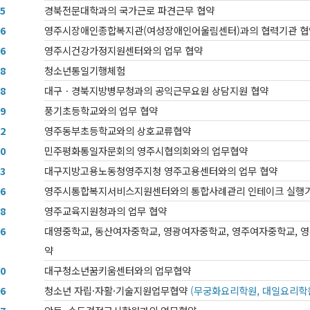
05
경북전문대학과의 국가근로 파견근무 협약
06
영주시장애인종합복지관(여성장애인어울림센터)과의 협력기관 협
06
영주시건강가정지원센터와의 업무 협약
08
청소년통일기행체험
08
대구ㆍ경북지방병무청과의 공익근무요원 상담지원 협약
09
풍기초등학교와의 업무 협약
12
영주동부초등학교와의 상호교류협약
10
민주평화통일자문회의 영주시협의회와의 업무협약
03
대구지방고용노동청영주지청 영주고용센터와의 업무 협약
06
영주시통합복지서비스지원센터와의 통합사례관리 인테이크 실행기
08
영주교육지원청과의 업무 협약
06
대영중학교, 동산여자중학교, 영광여자중학교, 영주여자중학교, 영
약
10
대구청소년꿈키움센터와의 업무협약
06
청소년 자립·자활·기술지원업무협약
(무궁화요리학원, 대일요리학