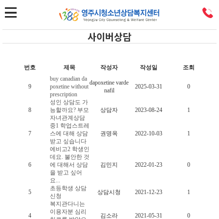
사이버상담
번호
제목
작성자
작성일
조회
buy canadian da
dapoxetine varde
9
poxetine without
2025-03-31
0
nafil
prescription
성인 상담도 가
8
능할까요? 부모
상담자
2023-08-24
1
자녀관계상담
중1 학업스트레
7
스에 대해 상담
권명옥
2022-10-03
1
받고 싶습니다
에비고2 학생인
데요. 불안한 것
6
에 대해서 상담
김민지
2022-01-23
0
을 받고 싶어
요...
초등학생 상담
5
상담시청
2021-12-23
1
신청
복지관다니는
이용자분 심리
4
김소라
2021-05-31
0